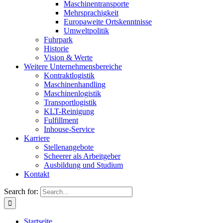
Maschinentransporte
Mehrsprachigkeit
Europaweite Ortskenntnisse
Umweltpolitik
Fuhrpark
Historie
Vision & Werte
Weitere Unternehmensbereiche
Kontraktlogistik
Maschinenhandling
Maschinenlogistik
Transportlogistik
KLT-Reinigung
Fulfillment
Inhouse-Service
Karriere
Stellenangebote
Scheerer als Arbeitgeber
Ausbildung und Studium
Kontakt
Search for:
Startseite