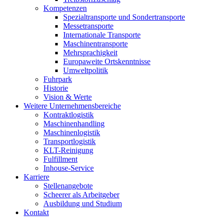
Kompetenzen
Spezialtransporte und Sondertransporte
Messetransporte
Internationale Transporte
Maschinentransporte
Mehrsprachigkeit
Europaweite Ortskenntnisse
Umweltpolitik
Fuhrpark
Historie
Vision & Werte
Weitere Unternehmensbereiche
Kontraktlogistik
Maschinenhandling
Maschinenlogistik
Transportlogistik
KLT-Reinigung
Fulfillment
Inhouse-Service
Karriere
Stellenangebote
Scheerer als Arbeitgeber
Ausbildung und Studium
Kontakt