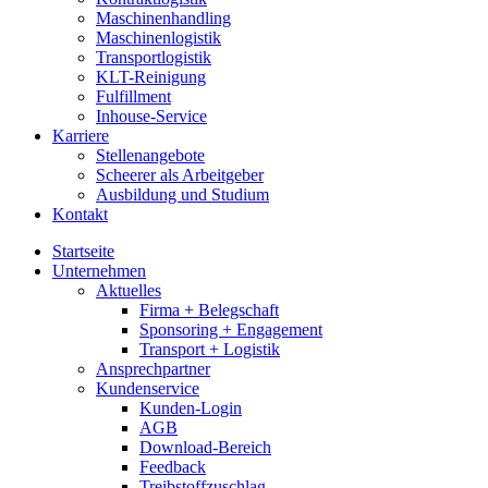
Maschinenhandling
Maschinenlogistik
Transportlogistik
KLT-Reinigung
Fulfillment
Inhouse-Service
Karriere
Stellenangebote
Scheerer als Arbeitgeber
Ausbildung und Studium
Kontakt
Startseite
Unternehmen
Aktuelles
Firma + Belegschaft
Sponsoring + Engagement
Transport + Logistik
Ansprechpartner
Kundenservice
Kunden-Login
AGB
Download-Bereich
Feedback
Treibstoffzuschlag