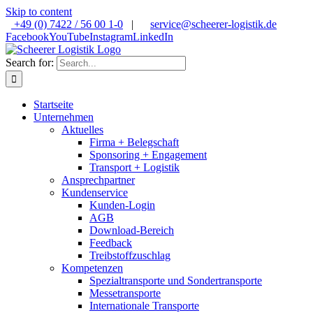
Skip to content
+49 (0) 7422 / 56 00 1-0
|
service@scheerer-logistik.de
Facebook
YouTube
Instagram
LinkedIn
Search for:
Startseite
Unternehmen
Aktuelles
Firma + Belegschaft
Sponsoring + Engagement
Transport + Logistik
Ansprechpartner
Kundenservice
Kunden-Login
AGB
Download-Bereich
Feedback
Treibstoffzuschlag
Kompetenzen
Spezialtransporte und Sondertransporte
Messetransporte
Internationale Transporte