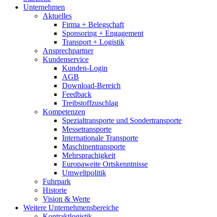
Unternehmen
Aktuelles
Firma + Belegschaft
Sponsoring + Engagement
Transport + Logistik
Ansprechpartner
Kundenservice
Kunden-Login
AGB
Download-Bereich
Feedback
Treibstoffzuschlag
Kompetenzen
Spezialtransporte und Sondertransporte
Messetransporte
Internationale Transporte
Maschinentransporte
Mehrsprachigkeit
Europaweite Ortskenntnisse
Umweltpolitik
Fuhrpark
Historie
Vision & Werte
Weitere Unternehmensbereiche
Kontraktlogistik