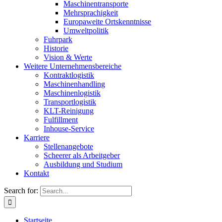
Maschinentransporte
Mehrsprachigkeit
Europaweite Ortskenntnisse
Umweltpolitik
Fuhrpark
Historie
Vision & Werte
Weitere Unternehmensbereiche
Kontraktlogistik
Maschinenhandling
Maschinenlogistik
Transportlogistik
KLT-Reinigung
Fulfillment
Inhouse-Service
Karriere
Stellenangebote
Scheerer als Arbeitgeber
Ausbildung und Studium
Kontakt
Search for:
Startseite