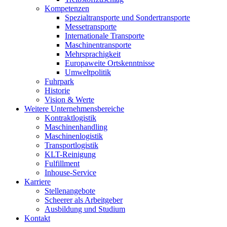
Kompetenzen
Spezialtransporte und Sondertransporte
Messetransporte
Internationale Transporte
Maschinentransporte
Mehrsprachigkeit
Europaweite Ortskenntnisse
Umweltpolitik
Fuhrpark
Historie
Vision & Werte
Weitere Unternehmensbereiche
Kontraktlogistik
Maschinenhandling
Maschinenlogistik
Transportlogistik
KLT-Reinigung
Fulfillment
Inhouse-Service
Karriere
Stellenangebote
Scheerer als Arbeitgeber
Ausbildung und Studium
Kontakt