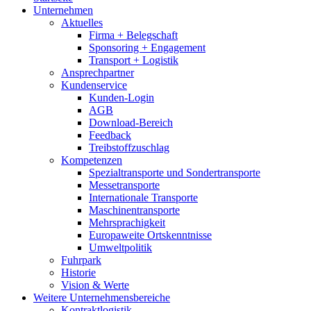
Unternehmen
Aktuelles
Firma + Belegschaft
Sponsoring + Engagement
Transport + Logistik
Ansprechpartner
Kundenservice
Kunden-Login
AGB
Download-Bereich
Feedback
Treibstoffzuschlag
Kompetenzen
Spezialtransporte und Sondertransporte
Messetransporte
Internationale Transporte
Maschinentransporte
Mehrsprachigkeit
Europaweite Ortskenntnisse
Umweltpolitik
Fuhrpark
Historie
Vision & Werte
Weitere Unternehmensbereiche
Kontraktlogistik