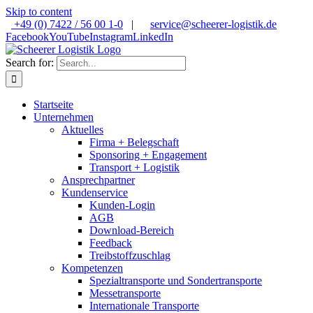
Skip to content
+49 (0) 7422 / 56 00 1-0
|
service@scheerer-logistik.de
Facebook
YouTube
Instagram
LinkedIn
Search for:
Startseite
Unternehmen
Aktuelles
Firma + Belegschaft
Sponsoring + Engagement
Transport + Logistik
Ansprechpartner
Kundenservice
Kunden-Login
AGB
Download-Bereich
Feedback
Treibstoffzuschlag
Kompetenzen
Spezialtransporte und Sondertransporte
Messetransporte
Internationale Transporte