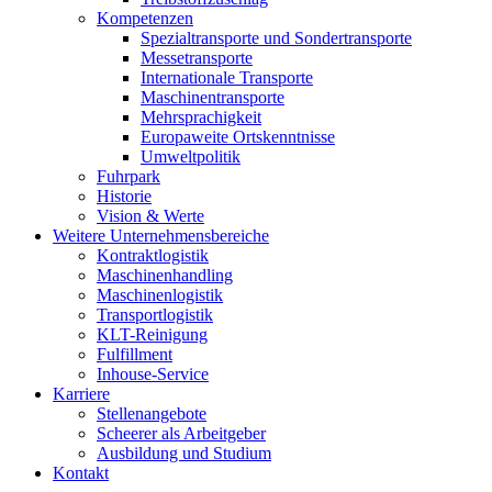
Kompetenzen
Spezialtransporte und Sondertransporte
Messetransporte
Internationale Transporte
Maschinentransporte
Mehrsprachigkeit
Europaweite Ortskenntnisse
Umweltpolitik
Fuhrpark
Historie
Vision & Werte
Weitere Unternehmensbereiche
Kontraktlogistik
Maschinenhandling
Maschinenlogistik
Transportlogistik
KLT-Reinigung
Fulfillment
Inhouse-Service
Karriere
Stellenangebote
Scheerer als Arbeitgeber
Ausbildung und Studium
Kontakt