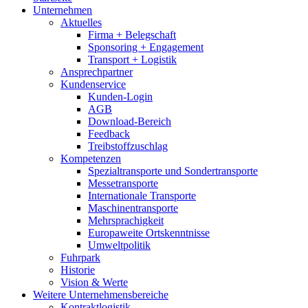
Unternehmen
Aktuelles
Firma + Belegschaft
Sponsoring + Engagement
Transport + Logistik
Ansprechpartner
Kundenservice
Kunden-Login
AGB
Download-Bereich
Feedback
Treibstoffzuschlag
Kompetenzen
Spezialtransporte und Sondertransporte
Messetransporte
Internationale Transporte
Maschinentransporte
Mehrsprachigkeit
Europaweite Ortskenntnisse
Umweltpolitik
Fuhrpark
Historie
Vision & Werte
Weitere Unternehmensbereiche
Kontraktlogistik