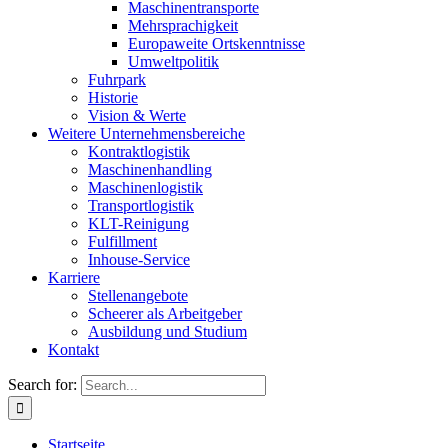
Maschinentransporte
Mehrsprachigkeit
Europaweite Ortskenntnisse
Umweltpolitik
Fuhrpark
Historie
Vision & Werte
Weitere Unternehmensbereiche
Kontraktlogistik
Maschinenhandling
Maschinenlogistik
Transportlogistik
KLT-Reinigung
Fulfillment
Inhouse-Service
Karriere
Stellenangebote
Scheerer als Arbeitgeber
Ausbildung und Studium
Kontakt
Search for:
Startseite