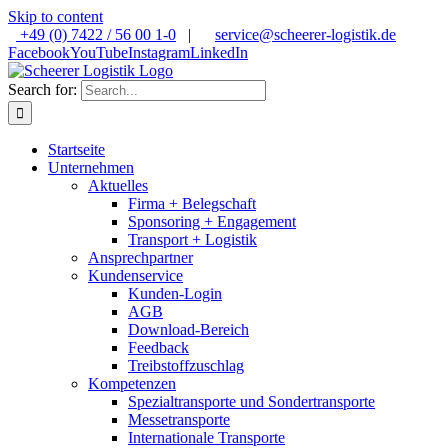
Skip to content
+49 (0) 7422 / 56 00 1-0
|
service@scheerer-logistik.de
Facebook
YouTube
Instagram
LinkedIn
Search for:
Startseite
Unternehmen
Aktuelles
Firma + Belegschaft
Sponsoring + Engagement
Transport + Logistik
Ansprechpartner
Kundenservice
Kunden-Login
AGB
Download-Bereich
Feedback
Treibstoffzuschlag
Kompetenzen
Spezialtransporte und Sondertransporte
Messetransporte
Internationale Transporte