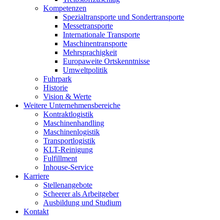
Kompetenzen
Spezialtransporte und Sondertransporte
Messetransporte
Internationale Transporte
Maschinentransporte
Mehrsprachigkeit
Europaweite Ortskenntnisse
Umweltpolitik
Fuhrpark
Historie
Vision & Werte
Weitere Unternehmensbereiche
Kontraktlogistik
Maschinenhandling
Maschinenlogistik
Transportlogistik
KLT-Reinigung
Fulfillment
Inhouse-Service
Karriere
Stellenangebote
Scheerer als Arbeitgeber
Ausbildung und Studium
Kontakt