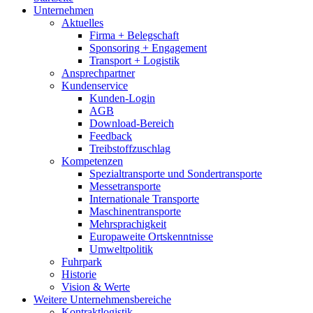
Unternehmen
Aktuelles
Firma + Belegschaft
Sponsoring + Engagement
Transport + Logistik
Ansprechpartner
Kundenservice
Kunden-Login
AGB
Download-Bereich
Feedback
Treibstoffzuschlag
Kompetenzen
Spezialtransporte und Sondertransporte
Messetransporte
Internationale Transporte
Maschinentransporte
Mehrsprachigkeit
Europaweite Ortskenntnisse
Umweltpolitik
Fuhrpark
Historie
Vision & Werte
Weitere Unternehmensbereiche
Kontraktlogistik