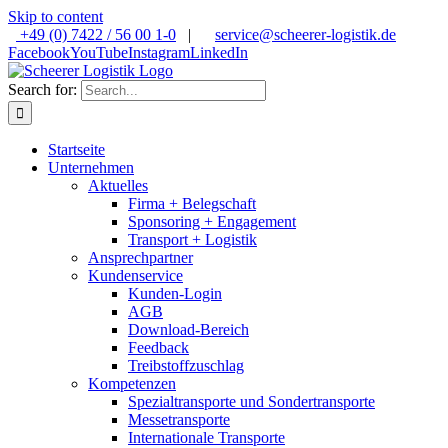
Skip to content
+49 (0) 7422 / 56 00 1-0
|
service@scheerer-logistik.de
Facebook
YouTube
Instagram
LinkedIn
Search for:
Startseite
Unternehmen
Aktuelles
Firma + Belegschaft
Sponsoring + Engagement
Transport + Logistik
Ansprechpartner
Kundenservice
Kunden-Login
AGB
Download-Bereich
Feedback
Treibstoffzuschlag
Kompetenzen
Spezialtransporte und Sondertransporte
Messetransporte
Internationale Transporte