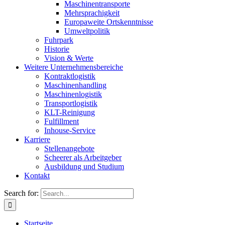
Maschinentransporte
Mehrsprachigkeit
Europaweite Ortskenntnisse
Umweltpolitik
Fuhrpark
Historie
Vision & Werte
Weitere Unternehmensbereiche
Kontraktlogistik
Maschinenhandling
Maschinenlogistik
Transportlogistik
KLT-Reinigung
Fulfillment
Inhouse-Service
Karriere
Stellenangebote
Scheerer als Arbeitgeber
Ausbildung und Studium
Kontakt
Search for:
Startseite