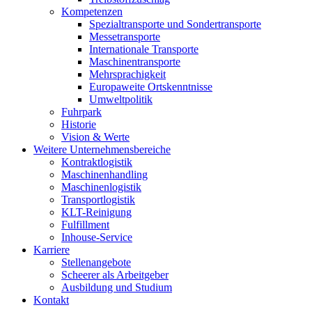
Kompetenzen
Spezialtransporte und Sondertransporte
Messetransporte
Internationale Transporte
Maschinentransporte
Mehrsprachigkeit
Europaweite Ortskenntnisse
Umweltpolitik
Fuhrpark
Historie
Vision & Werte
Weitere Unternehmensbereiche
Kontraktlogistik
Maschinenhandling
Maschinenlogistik
Transportlogistik
KLT-Reinigung
Fulfillment
Inhouse-Service
Karriere
Stellenangebote
Scheerer als Arbeitgeber
Ausbildung und Studium
Kontakt