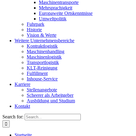
Maschinentransporte
Mehrsprachigkeit
Europaweite Ortskenntnisse
Umweltpolitik
Fuhrpark
Historie
Vision & Werte
Weitere Unternehmensbereiche
Kontraktlogistik
Maschinenhandling
Maschinenlogistik
Transportlogistik
KLT-Reinigung
Fulfillment
Inhouse-Service
Karriere
Stellenangebote
Scheerer als Arbeitgeber
Ausbildung und Studium
Kontakt
Search for:
Startseite