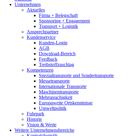
Unternehmen
Aktuelles
Firma + Belegschaft
Sponsoring + Engagement
Transport + Logistik
Ansprechpartner
Kundenservice
Kunden-Login
AGB
Download-Bereich
Feedback
Treibstoffzuschlag
Kompetenzen
Spezialtransporte und Sondertransporte
Messetransporte
Internationale Transporte
Maschinentransporte
Mehrsprachigkeit
Europaweite Ortskenntnisse
Umweltpolitik
Fuhrpark
Historie
Vision & Werte
Weitere Unternehmensbereiche
Kontraktlogistik