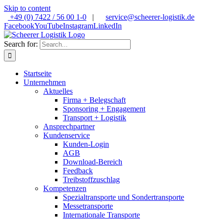
Skip to content
+49 (0) 7422 / 56 00 1-0
|
service@scheerer-logistik.de
Facebook
YouTube
Instagram
LinkedIn
Search for:
Startseite
Unternehmen
Aktuelles
Firma + Belegschaft
Sponsoring + Engagement
Transport + Logistik
Ansprechpartner
Kundenservice
Kunden-Login
AGB
Download-Bereich
Feedback
Treibstoffzuschlag
Kompetenzen
Spezialtransporte und Sondertransporte
Messetransporte
Internationale Transporte