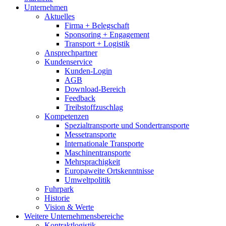
Unternehmen
Aktuelles
Firma + Belegschaft
Sponsoring + Engagement
Transport + Logistik
Ansprechpartner
Kundenservice
Kunden-Login
AGB
Download-Bereich
Feedback
Treibstoffzuschlag
Kompetenzen
Spezialtransporte und Sondertransporte
Messetransporte
Internationale Transporte
Maschinentransporte
Mehrsprachigkeit
Europaweite Ortskenntnisse
Umweltpolitik
Fuhrpark
Historie
Vision & Werte
Weitere Unternehmensbereiche
Kontraktlogistik