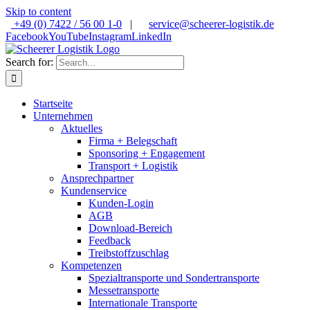
Skip to content
+49 (0) 7422 / 56 00 1-0
|
service@scheerer-logistik.de
Facebook
YouTube
Instagram
LinkedIn
Search for:
Startseite
Unternehmen
Aktuelles
Firma + Belegschaft
Sponsoring + Engagement
Transport + Logistik
Ansprechpartner
Kundenservice
Kunden-Login
AGB
Download-Bereich
Feedback
Treibstoffzuschlag
Kompetenzen
Spezialtransporte und Sondertransporte
Messetransporte
Internationale Transporte