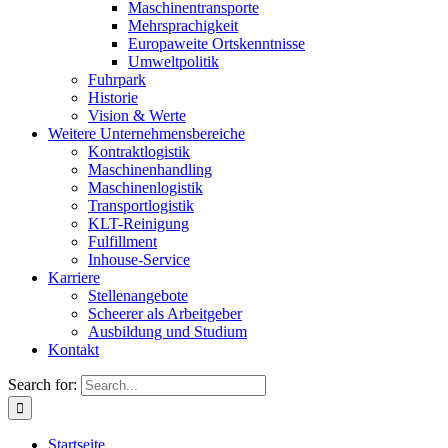
Maschinentransporte
Mehrsprachigkeit
Europaweite Ortskenntnisse
Umweltpolitik
Fuhrpark
Historie
Vision & Werte
Weitere Unternehmensbereiche
Kontraktlogistik
Maschinenhandling
Maschinenlogistik
Transportlogistik
KLT-Reinigung
Fulfillment
Inhouse-Service
Karriere
Stellenangebote
Scheerer als Arbeitgeber
Ausbildung und Studium
Kontakt
Search for:
Startseite