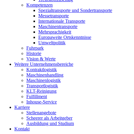
Kompetenzen
Spezialtransporte und Sondertransporte
Messetransporte
Internationale Transporte
Maschinentransporte
Mehrsprachigkeit
Europaweite Ortskenntnisse
Umweltpolitik
Fuhrpark
Historie
Vision & Werte
Weitere Unternehmensbereiche
Kontraktlogistik
Maschinenhandling
Maschinenlogistik
Transportlogistik
KLT-Reinigung
Fulfillment
Inhouse-Service
Karriere
Stellenangebote
Scheerer als Arbeitgeber
Ausbildung und Studium
Kontakt