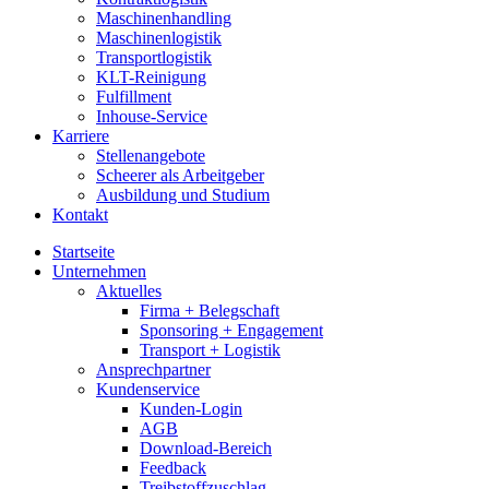
Maschinenhandling
Maschinenlogistik
Transportlogistik
KLT-Reinigung
Fulfillment
Inhouse-Service
Karriere
Stellenangebote
Scheerer als Arbeitgeber
Ausbildung und Studium
Kontakt
Startseite
Unternehmen
Aktuelles
Firma + Belegschaft
Sponsoring + Engagement
Transport + Logistik
Ansprechpartner
Kundenservice
Kunden-Login
AGB
Download-Bereich
Feedback
Treibstoffzuschlag